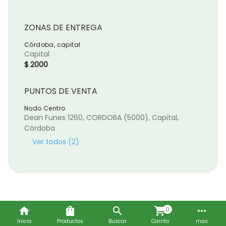
ZONAS DE ENTREGA
Córdoba, capital
Capital
$ 2000
PUNTOS DE VENTA
Nodo Centro
Dean Funes 1260, CORDOBA
(5000)
, Capital,
Córdoba
Ver todos (2)
home
shopping_bag
search
shopping_cart
more_horiz
0
Inicio
Productos
Buscar
Carrito
mas